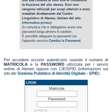
sito usa cookies al solo fine di consentire
la fruizione del sito stesso. Essi non
vengono utilizzati per scopi ulteriori e sono
installati direttamente dal Centro
Linguistico di Ateneo, titolare del sito.
Informativa privacy
Si comunica che è obbligatorio avere una
password lunga almeno 8 caratteri.
È possibile adeguare la password con
l'apposito servizio
Cambia la Password
.
Per accedere occorre autenticarsi usando il numero di
MATRICOLA
e la
PASSWORD
utilizzata per i servizi
online di Ateneo oppure con CIE/SPID (informazioni sul
sito del
Sistema Pubblico di Identità Digitale - SPID
).
LOGIN
Matricola:
Password: